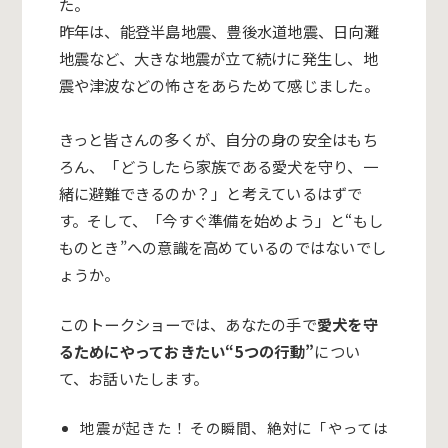
た。
昨年は、
能登半島地震、豊後水道地震、日向灘
地震など、大きな地震が立て続けに発生し、地
震や津波などの怖さをあらためて感じました。
きっと皆さんの多くが、自分の身の安全はもち
ろん、「どうしたら家族である愛犬を守り、一
緒に避難できるのか？」と考えているはずで
す。そして、「今すぐ準備を始めよう」と
“
もし
ものとき
”
への意識を高めているのではないでし
ょうか。
このトークショーでは、あなたの手で
愛犬を守
るためにやっておきたい
“5
つの行動
”
につい
て、お話いたします。
地震が起きた！ その瞬間、絶対に「やっては