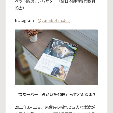
ペット防災アンバサダー（全日本動物専門教育
協会）
Instagram
@yumikotan.dog
『スヌーパー 君がいた
40
日』ってどんな本？
2011
年
3
月
11
日、未曾有の揺れと巨大な津波が