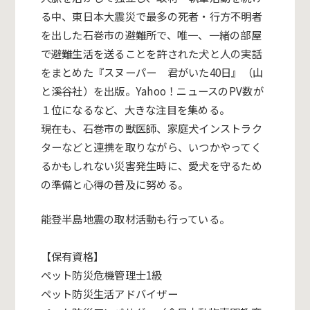
る中、東日本大震災で最多の死者・行方不明者
を出した石巻市の避難所で、唯一、一緒の部屋
で避難生活を送ることを許された犬と人の実話
をまとめた『スヌーパー 君がいた
40
日』（山
と溪谷社）を出版。
Yahoo
！ニュースの
PV
数が
１位になるなど、大きな注目を集める。
現在も、石巻市の獣医師、家庭犬インストラク
ターなどと連携を取りながら、いつかやってく
るかもしれない災害発生時に、愛犬を守るため
の準備と心得の普及に努める。
能登半島地震の取材活動も行っている。
【保有資格】
ペット防災危機管理士1級
ペット防災生活アドバイザー