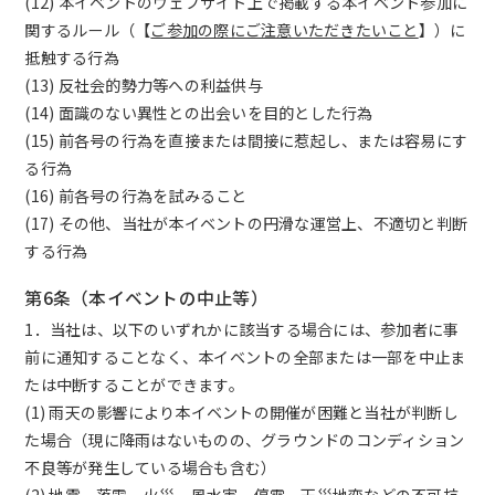
(12) 本イベントのウェブサイト上で掲載する本イベント参加に
関するルール（【
ご参加の際にご注意いただきたいこと
】）に
抵触する行為
(13) 反社会的勢力等への利益供与
(14) 面識のない異性との出会いを目的とした行為
(15) 前各号の行為を直接または間接に惹起し、または容易にす
る行為
(16) 前各号の行為を試みること
(17) その他、当社が本イベントの円滑な運営上、不適切と判断
する行為
第6条（本イベントの中止等）
1．当社は、以下のいずれかに該当する場合には、参加者に事
前に通知することなく、本イベントの全部または一部を中止ま
たは中断することができます。
(1) 雨天の影響により本イベントの開催が困難と当社が判断し
た場合（現に降雨はないものの、グラウンドのコンディション
不良等が発生している場合も含む）
(2) 地震、落雷、火災、風水害、停電、天災地変などの不可抗