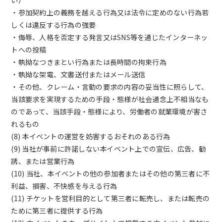
い）
・参加契約上の義務を越える行為又は法令に定めのない行為若
しくは違反する行為の強要
・侮辱、人格を否定する発言又はSNS等を通じたインターネッ
トへの投稿
・執拗なつきまとい行為または長時間の拘束行為
・執拗な架電、文書送付またはメール送信
・その他、クレーム・言動の要求の内容の妥当性に照らして、
当該要求を実現するための手段・態様が社会通念上不相当なも
のであって、当該手段・態様により、労働者の就業環境が害さ
れるもの
(8) 本イベントの運営を妨害するおそれのある行為
(9) 当社が事前に許諾しない本イベント上での宣伝、広告、勧
誘、または営業行為
(10) 当社、本イベントの他の参加者またはその他の第三者に不
利益、損害、不快感を与える行為
(11) チケットを営利目的として第三者に転売し、または転売の
ために第三者に提供する行為