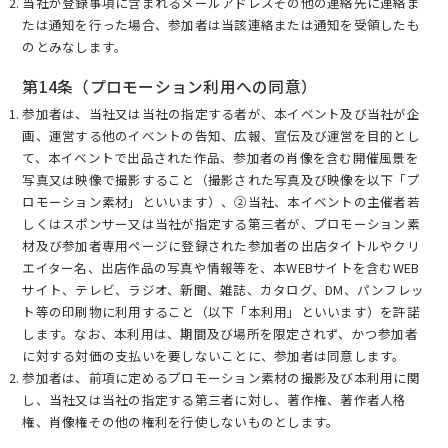
当社が登録事項に含まれるメールアドレスその他の連絡先に連絡ま
たは通知を行った場合、参加者は当該連絡または通知を受領したも
のとみなします。
第14条（プロモーション利用への同意）
参加者は、当社又は当社の指定する者が、本イベント及び当社が企
画、運営する他のイベントの告知、広報、宣伝及び運営を目的とし
て、本イベントで出品された作品、参加者の肖像を含む開催風景を
写真又は映像で撮影すること（撮影された写真及び映像を以下「プ
ロモーション素材」といいます）、②当社、本イベントの主催者若
しくはスポンサー又は当社が指定する第三者が、プロモーション素
材及び参加者専用ページに登録された参加者の出店タイトルやクリ
エイター名、出店作品の写真や情報等を、本WEBサイトを含むWEB
サイト、テレビ、ラジオ、新聞、雑誌、カタログ、DM、パンフレッ
ト等の印刷物に利用すること（以下「本利用」といいます）を許諾
します。なお、本利用は、期間及び場所を限定されず、かつ参加者
に対する対価の支払いを要しないことに、参加者は同意します。
参加者は、前項に定めるプロモーション素材の撮影及び本利用に関
し、当社又は当社の指定する第三者に対し、著作権、著作者人格
権、肖像権その他の権利を行使しないものとします。