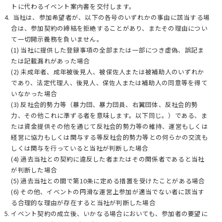
トに代わるイベント案内書を交付します。
当社は、参加希望者が、以下の各号のいずれかの事由に該当する場
合は、参加契約の締結を拒絶することがあり、またその理由につい
て一切開示義務を負いません。
(1) 当社に提供した登録事項の全部または一部につき虚偽、誤記ま
たは記載漏れがあった場合
(2) 未成年者、成年被後見人、被保佐人または被補助人のいずれか
であり、法定代理人、後見人、保佐人または補助人の同意等を得て
いなかった場合
(3) 反社会的勢力等（暴力団、暴力団員、右翼団体、反社会的勢
力、その他これに準ずる者を意味します。以下同じ。）である、ま
たは資金提供その他を通じて反社会的勢力等の維持、運営もしくは
経営に協力もしくは関与する等反社会的勢力等との何らかの交流も
しくは関与を行っていると当社が判断した場合
(4) 過去当社との契約に違反した者またはその関係者であると当社
が判断した場合
(5) 過去当社との間で第10条に定める措置を受けたことがある場合
(6) その他、イベントの円滑な運営上参加が適当でない者に該当す
る合理的な理由が存在すると当社が判断した場合
イベント契約の成立後、いかなる場合においても、参加者の要望に