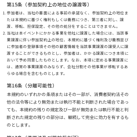
第15条（参加契約上の地位の譲渡等）
参加者は、当社の書面による事前の承諾なく、参加契約上の地位ま
たは本規約に基づく権利もしくは義務につき、第三者に対し、譲
渡、移転、担保設定、その他の処分をすることはできません。
当社は本イベントにかかる事業を他社に譲渡した場合には、当該事
業譲渡に伴い参加契約上の地位、本規約に基づく権利及び義務並び
に参加者の登録事項その他の顧客情報を当該事業譲渡の譲受人に譲
渡することができるものとし、参加者は、かかる譲渡につき本項に
おいて予め同意したものとします。なお、本項に定める事業譲渡に
は、通常の事業譲渡のみならず、会社分割その他事業が移転するあ
らゆる場合を含むものとします。
第16条（分離可能性）
本規約のいずれかの条項またはその一部が、消費者契約法その
他の法令等により無効または執行不能と判断された場合であっ
ても、本規約の残りの規定及び一部が無効または執行不能と判
断された規定の残りの部分は、継続して完全に効力を有するも
のとします。