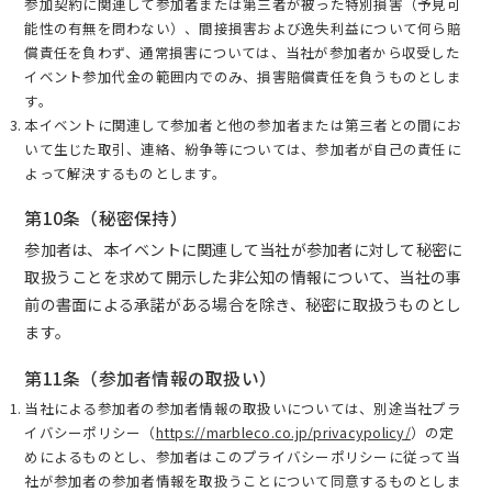
参加契約に関連して参加者または第三者が被った特別損害（予見可
能性の有無を問わない）、間接損害および逸失利益について何ら賠
償責任を負わず、通常損害については、当社が参加者から収受した
イベント参加代金の範囲内でのみ、損害賠償責任を負うものとしま
す。
本イベントに関連して参加者と他の参加者または第三者との間にお
いて生じた取引、連絡、紛争等については、参加者が自己の責任に
よって解決するものとします。
第10条（秘密保持）
参加者は、本イベントに関連して当社が参加者に対して秘密に
取扱うことを求めて開示した非公知の情報について、当社の事
前の書面による承諾がある場合を除き、秘密に取扱うものとし
ます。
第11条（参加者情報の取扱い）
当社による参加者の参加者情報の取扱いについては、別途当社プラ
イバシーポリシー（
https://marbleco.co.jp/privacypolicy/
）の定
めによるものとし、参加者はこのプライバシーポリシーに従って当
社が参加者の参加者情報を取扱うことについて同意するものとしま