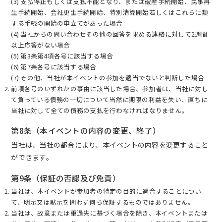
(3) 支払停止もしくは支払不能となり、または破産手続開始、民事再
生手続開始、会社更生手続開始、特別清算開始若しくはこれらに類
する手続の開始の申立てがあった場合
(4) 当社からの問い合わせその他の回答を求める連絡に対して2週間
以上応答がない場合
(5) 第3条第4項各号に該当する場合
(6) 第7条各号に該当する場合
(7) その他、当社が本イベントの参加を適当でないと判断した場合
前項各号のいずれかの事由に該当した場合、参加者は、当社に対し
て負っている債務の一切について当然に期限の利益を失い、直ちに
当社に対して全ての債務の支払を行わなければなりません。
第8条（本イベントの内容の変更、終了）
当社は、当社の都合により、本イベントの内容を変更すること
ができます。
第9条（保証の否認及び免責）
当社は、本イベントが参加者の特定の目的に適合することについ
て、明示又は黙示を問わず何ら保証するものではありません。
当社は、故意または重過失に基づく場合を除き、本イベントまたは