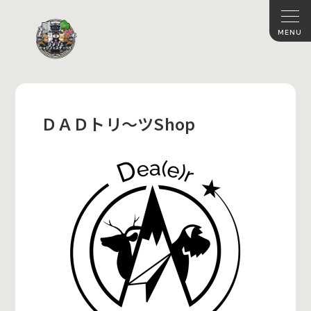
ＤＡＤトリ〜ツShop