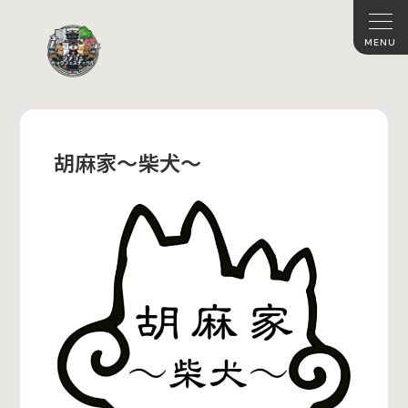
胡麻家〜柴犬〜